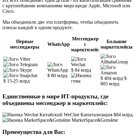
Их всех объединяет одна деталь - их капитализация сравнима
с крупнейшими компаниями мира вроде Apple, Microsoft или
Cisco.
Мы объединили две эти платформы, чтобы объединить
плюсы каждой в одном продукте.
Мессенджер
Первые
Большие
WhatsApp
с
мессенджеры
маркетплейсы
маректплейс
$ 84 млрд
$ 80 млрд
$ 404 млрд
$
$ 15-25 млрд
805 млрд
Единственные в мире ИТ-продукты, где
объединены мессенджер и маркетплейс:
Китайский WeChat Капитализация $84 млрд.
MarketSpace&Gem4me
Преимущества для Вас: